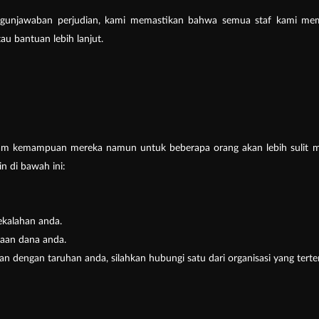
njawaban perjudian, kami memastikan bahwa semua staf kami memili
u bantuan lebih lanjut.
lam kemampuan mereka namun untuk beberapa orang akan lebih sulit me
 di bawah ini:
ekalahan anda.
aan dana anda.
an dengan taruhan anda, silahkan hubungi satu dari organisasi yang terter