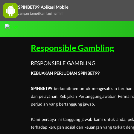
SPINBET99 Aplikasi Mobile
Jangan tampilkan lagi hari ini
Responsible Gambling
RESPONSIBLE GAMBLING
KEBIJAKAN PERJUDIAN SPINBET99
SPINBET99
berkomitmen untuk mengesahkan taruhan y
dan pelayanan. Kebijakan Pertanggungjawaban Permai
perjudian yang bertanggung jawab.
Kami percaya ini tanggung jawab kami untuk anda, pe
terhadap kerugian sosial dan keuangan yang terkait den