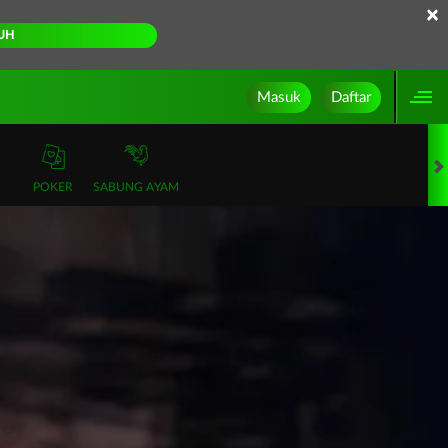
×
UH
Masuk
Daftar
POKER
SABUNG AYAM