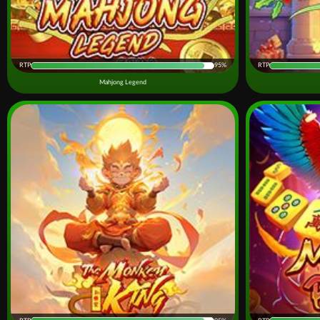
RTP
95%
RTP
Mahjong Legend