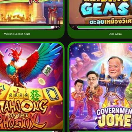
96%
RTP
Mahjong Legend Xmas
Dino Gems