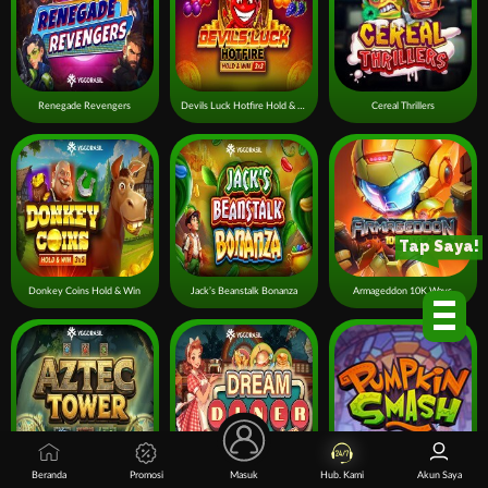
Renegade Revengers
Devils Luck Hotfire Hold & Win
Cereal Thrillers
Tap Saya!
Donkey Coins Hold & Win
Jack’s Beanstalk Bonanza
Armageddon 10K Ways
Beranda
Promosi
Masuk
Hub. Kami
Akun Saya
Aztec Tower
Dream Diner Deluxe
Pumpkin Smash