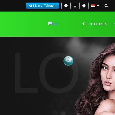
Main di Telegram
HOT GAMES