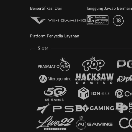
Bersertifikasi Dari
Tanggung Jawab Bermain
Platform Penyedia Layanan
Slots