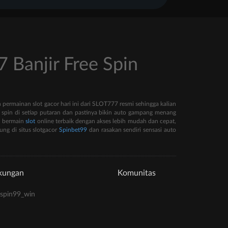
 Banjir Free Spin
permainan slot gacor hari ini dari SLOT777 resmi sehingga kalian
e spin di setiap putaran dan pastinya bikin auto gampang menang
n bermain
slot
online terbaik dengan akses lebih mudah dan cepat,
ng di situs slotgacor
Spinbet99
dan rasakan sendiri sensasi auto
kungan
Komunitas
spin99_win