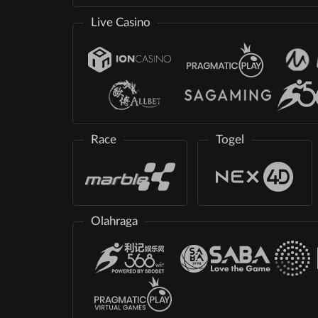
Live Casino
Race
Togel
Olahraga