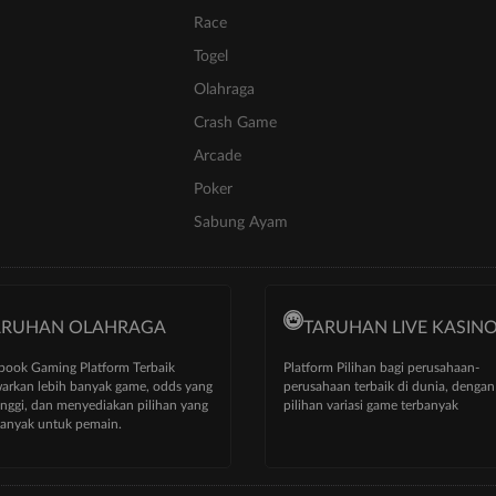
Race
Togel
Olahraga
Crash Game
Arcade
Poker
Sabung Ayam
ARUHAN OLAHRAGA
TARUHAN LIVE KASIN
book Gaming Platform Terbaik
Platform Pilihan bagi perusahaan-
rkan lebih banyak game, odds yang
perusahaan terbaik di dunia, dengan
tinggi, dan menyediakan pilihan yang
pilihan variasi game terbanyak
banyak untuk pemain.