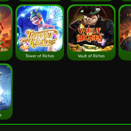
Tower of Riches
Vault of Riches
s