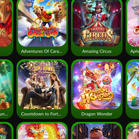
Adventures Of Caramelo
Amazing Circus
Chasing Leprechaun Coins
Countdown to Fortune
Dragon Wonder