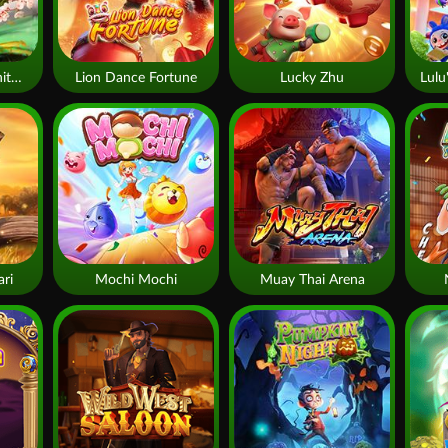
Legend of the White and Green Snake
Lion Dance Fortune
Lucky Zhu
ri
Mochi Mochi
Muay Thai Arena