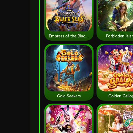
Empress of the Black Seas
Forbidden Isla
Gold Seekers
Golden Gallo