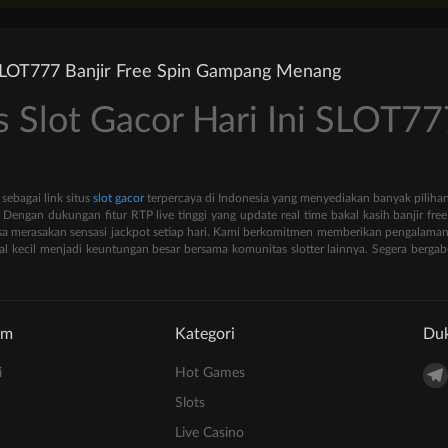
i SLOT777 Banjir Free Spin Gampang Menang
 Slot Gacor Hari Ini SLOT777
sebagai link situs
slot gacor
terpercaya di Indonesia yang menyediakan banyak pilihan 
engan dukungan fitur RTP live tinggi yang update real time bakal kasih banjir fre
isa merasakan sensasi jackpot setiap hari. Kami berkomitmen memberikan pengalama
 kecil menjadi keuntungan besar bersama komunitas slotter lainnya. Segera bergabu
rm
Kategori
Du
i
Hot Games
Slots
Live Casino