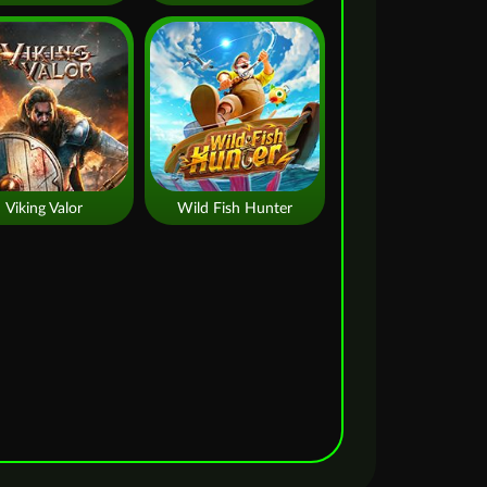
Viking Valor
Wild Fish Hunter