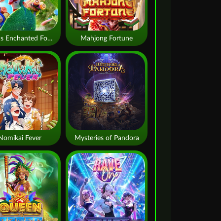
Lulu's Enchanted Forest
Mahjong Fortune
Nomikai Fever
Mysteries of Pandora