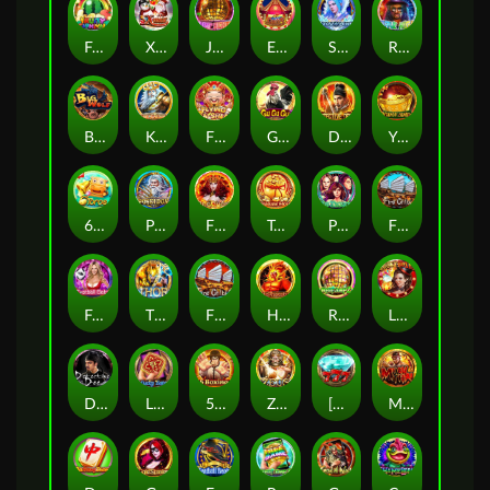
Fruity Carnival
Xmas
Jump Higher
Ecstatic Circus
Snow Queen
Rave High
Big Wolf
King of Atlantis
Flying Cai Shen
GuGuGu
Detective Dee 2
Yuan Bao
6 Toros
Poseidon
Fire Queen
Treasure House
Pub Tycoon
Fire Chibi
Football Baby
Thor
Fire Chibi 2
Hephaestus
Rave Jump 2
Lucky Boxes
Detective Dee
Lucky Bats M
5 Boxing
Zeus
[777]
Muay Thai