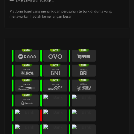
TARUHAN TOGEL
Platform togel yang menarik dari perusahan terbaik di dunia yang
menawarkan hadiah kemenangan besar