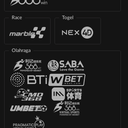
Race
Togel
Olahraga