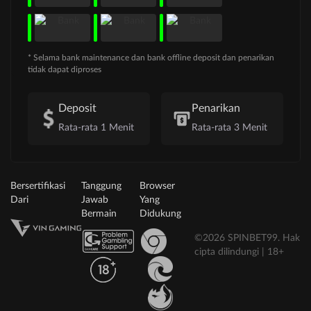
* Selama bank maintenance dan bank offline deposit dan penarikan
tidak dapat diproses
Deposit
Penarikan
Rata-rata 1 Menit
Rata-rata 3 Menit
Bersertifikasi
Tanggung
Browser
Dari
Jawab
Yang
Bermain
Didukung
©2026 SPINBET99. Hak
cipta dilindungi | 18+