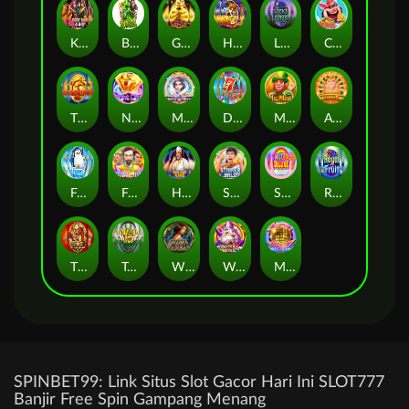
Kickin' Kash
Beanstalk
GENIE
Hungry Cats
Lucky Legend
Coin Spinner
The Dragon Brings Wealth
Night City
Mirror Mirror
Diamond Fruit
Mr. Miser
Acrobatics
Frozen World
Football Fever M
Hong Kong Flavor
Striker WILD
Sweet 666 Deluxe
Royal Fruit
The Dragon Brings Wealth 2
Treasure Koi
Wild Tarzan
Wonderland
Move n' Jump
SPINBET99: Link Situs Slot Gacor Hari Ini SLOT777
Banjir Free Spin Gampang Menang