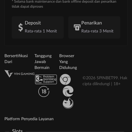
* Selama bank maintenance dan bank offline deposit dan penarikan
tidak dapat diproses
Deposit
Penarikan
Rata-rata 1 Menit
Rata-rata 3 Menit
Bersertifikasi
Tanggung
Browser
Dari
Jawab
Yang
Bermain
Didukung
©2026 SPINBET99. Hak
cipta dilindungi | 18+
Platform Penyedia Layanan
Slots