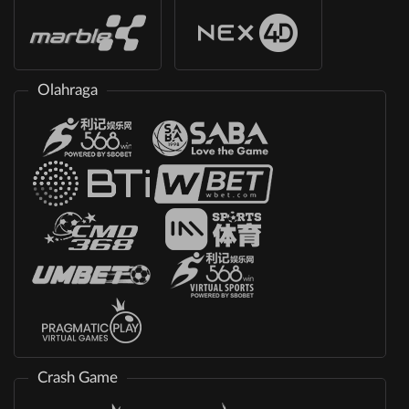
Olahraga
Crash Game