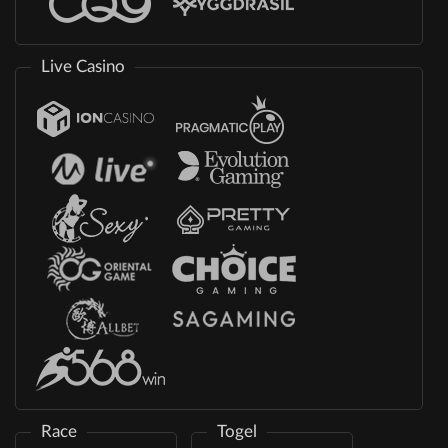
Live Casino
Race
Togel