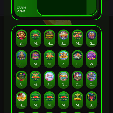
CRASH
GAME
Bao Slot 5X
Multi Hot 100
Habesha Fortune 5
Jingle Bell Bonanza
Multi Hot 5 Deluxe
Gems Crown Charging Wilds
Coins Of Atlantis
Multi Fruits Charging Wilds
Multi Hot 5 Super Wilds
Power Of Tiger
Foxy Hot 20
WildMultiStar
Burning Ice 10
Multi Hot 5 Burn Wilds
Sugar Fiesta
Dice Jungle
Gates Of Merlyn
Genie's Bonanza
HotSamba
Multi Hot 20
Multi Hot 40
Multi Hot 10
Multi Hot Ways
Burning Ice 40