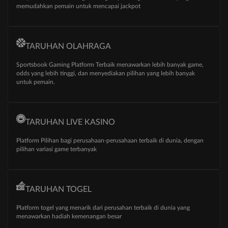
memudahkan pemain untuk mencapai jackpot
TARUHAN OLAHRAGA
Sportsbook Gaming Platform Terbaik menawarkan lebih banyak game,
odds yang lebih tinggi, dan menyediakan pilihan yang lebih banyak
untuk pemain.
TARUHAN LIVE KASINO
Platform Pilihan bagi perusahaan-perusahaan terbaik di dunia, dengan
pilihan variasi game terbanyak
TARUHAN TOGEL
Platform togel yang menarik dari perusahan terbaik di dunia yang
menawarkan hadiah kemenangan besar