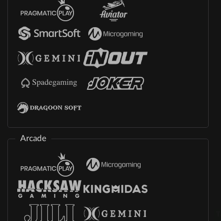
Arcade
T