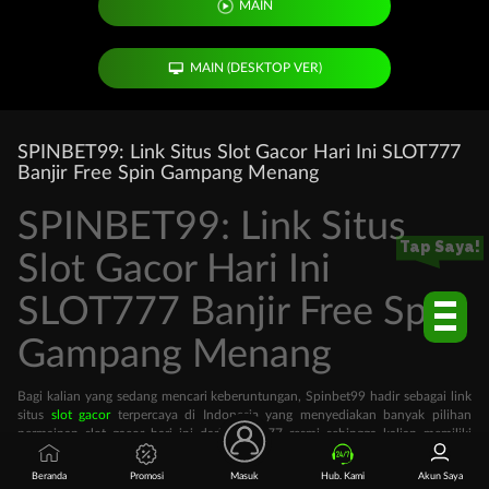
MAIN
MAIN (DESKTOP VER)
SPINBET99: Link Situs Slot Gacor Hari Ini SLOT777
Banjir Free Spin Gampang Menang
SPINBET99: Link Situs
Tap Saya!
Slot Gacor Hari Ini
SLOT777 Banjir Free Spin
Gampang Menang
Bagi kalian yang sedang mencari keberuntungan, Spinbet99 hadir sebagai link
situs
slot gacor
terpercaya di Indonesia yang menyediakan banyak pilihan
permainan slot gacor hari ini dari SLOT777 resmi sehingga kalian memiliki
peluang lebih besar untuk meraih kemenangan maxwin. Dengan dukungan
fitur RTP live tinggi yang update real time bakal kasih banjir free spin di setiap
Beranda
Promosi
Masuk
Hub. Kami
Akun Saya