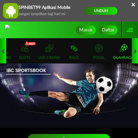
×
SPINBET99 Aplikasi Mobile
UNDUH
Jangan tampilkan lagi hari ini
Masuk
Daftar
GAMES
SLOTS
LIVE CASINO
RACE
TOGEL
OLAHRAGA